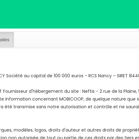
gales
Y Société au capital de 100 000 euros - RCS Nancy – SIRET 84
ournisseur d'hébergement du site : Neftis - 2 rue de la Plaine, 
te information concernant MOBICOOP, de quelque nature que se 
ura été transmise sans notre autorisation et contrôle et ne saur
es, modèles, logos, droits d'auteur et autres droits de propriété
isation non autorisée de tout ou partie de ces droits par des tiers